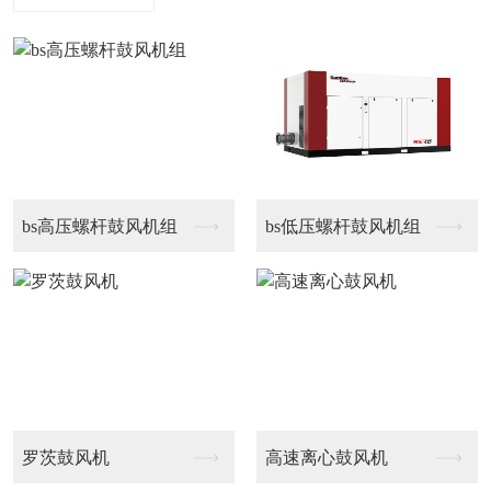
bs低压螺杆鼓风机组
F系列管路过滤器
高速离心鼓风机
无损排污装置