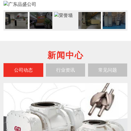
新闻中心
公司动态
行业资讯
常见问题