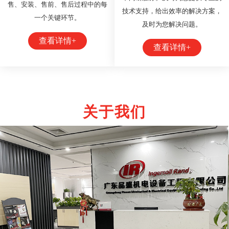
售、安装、售前、售后过程中的每
技术支持，给出效率的解决方案，
一个关键环节。
及时为您解决问题。
查看详情+
查看详情+
关于我们