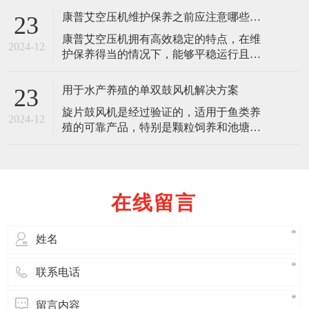
提。主机是空压机的核心部分，长期处于
康普艾空压机维护保养之前应注意哪些问题
23
高速运转状态，类似于大多数运转机器，
康普艾空压机拥有高效稳定的特点，在维
其在运行到一定时间或年限后都必须进行
2024-12
护保养得当的情况下，能够平稳运行且有
预防性大修，因为空压机主机在经过长时
较长的使用寿命。康普艾的每一位服务人
间高速运转后会出现以下问题：
员，在经过严格的培训之后方能上岗操
用于水产养殖的单双鼓风机解决方案
23
作，为的就是确保其操作的准确性合理
旋片鼓风机是经过验证的，适用于鱼类养
性。下面，我们来说一说康普艾空压机在
2024-12
殖的可靠产品，特别是颗粒饲养和池塘曝
维护保养之前应该注意哪些问题： &nbs
气。 随着养鱼场的扩增，驳船空间有限便
成了问题。因此，占用空间小是现代鼓风
机的重要特征。 Robuschi 正推出全新设计
的旋片机组，特性优异：
在线留言