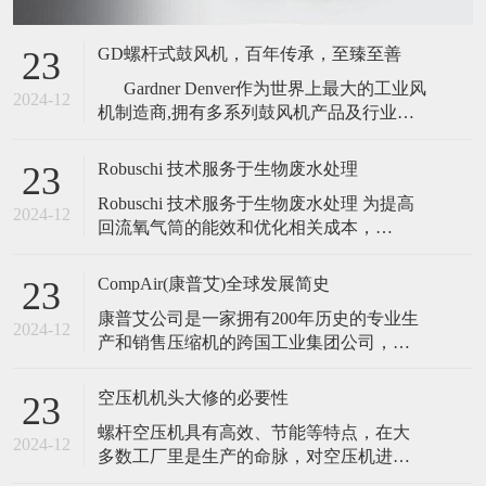
GD螺杆式鼓风机，百年传承，至臻至善
23
Gardner Denver作为世界上最大的工业风
2024-12
机制造商,拥有多系列鼓风机产品及行业内
一流的鼓风机品牌,螺杆鼓风机作为其系列
中的一个产品，能满足多种不同风量,不同
Robuschi 技术服务于生物废水处理
23
压力工况要求.
Robuschi 技术服务于生物废水处理 为提高
2024-12
回流氧气筒的能效和优化相关成本，
WASTE RECYCLING 选
择 Robuschi 的 ROBOX 新型风机装置。
CompAir(康普艾)全球发展简史
23
康普艾公司是一家拥有200年历史的专业生
2024-12
产和销售压缩机的跨国工业集团公司，目
前生产基地分布在全球23个国家和地区，
在全球100多个国家开展着业务，专业生产
空压机机头大修的必要性
23
空气压缩机以及应用气体压缩机。康普艾
螺杆空压机具有高效、节能等特点，在大
集团旗下拥有一系列享誉全球数十年的专
2024-12
多数工厂里是生产的命脉，对空压机进行
业品牌：如Demag,LeROI,
定期的维护和保养是保证其正常运转的前
BroomWade,Compai