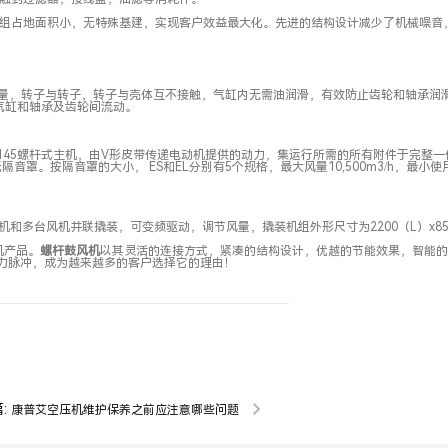
组占地面积小，无特殊基建，实现客户效益最大化。先进的结构设计减少了机械噪音
产气量，转子与转子，转子与壳体互不接触，气缸内无需油润滑，有效防止齿轮和轴承润
在气缸和轴承及齿轮间流动。
S45-145螺杆式主机，由V形皮带传递电动机提供的动力，集运行所需的所有附件于完整
L则无隔音罩。按隔音罩的大小， ES和EL分别有5个规格，最大风量10,500m3/h，最小
台风机并联撬装，可变频驱动，调节风量，撬装机组外形尺寸为2200（L）x850
机产品。
螺杆鼓风机
以其灵活的
连接方式，紧凑的结构设计，优越的节能效果，智能的
力脉冲，成为越来越多的客户选择它的理由！
:
康普艾空压机维护保养之前应注意哪些问题