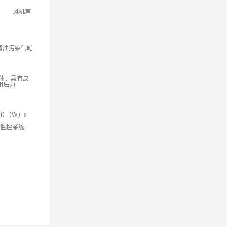
， 风机声
滑油污染气缸
一体，具有皮
使用压力
 （W）x
监控系统，