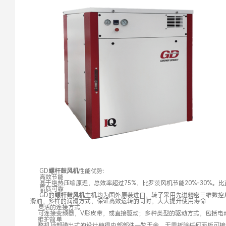
GD
螺杆鼓风机
性能优势：
高效节能
基于绝热压缩原理，总效率超过75%，比罗茨风机节能20%-30%。比直
品质可靠
G
D的
螺杆鼓风机
主机均为国外
原装进口，转子采用先进精密三维数控
滑油，多样的润滑方式，保证高效运转的同时，大大提升使用寿命
灵活的连接方式
可连接变频器，V形皮带，或直接驱动；多种类型的驱动方式，包括电
维护简单
整机顶部弹出式的设计使得内部部件一览无余，无需拆除任何面板可接