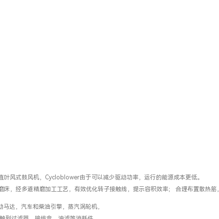
叶风式鼓风机，Cycloblower由于可以减少驱动功率，运行的能源成本更低。
磨床，经多道精磨加工工艺，有效优化转子接触线，提示容积效率； 合理布置散热筋
动马达，汽车和柴油引擎，蒸汽涡轮机，
触到过滤器，接线盒，油滤等消耗件。