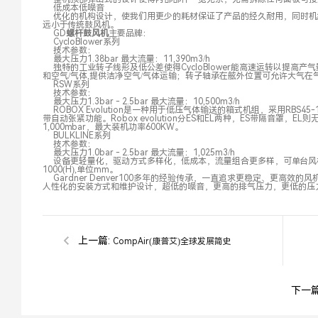
低成本低噪音
优化的机构设计，使我们用更少的耗材保证了产品的经久耐用，同时机
远小于传统鼓风机。
GD
螺杆鼓风机
主要品牌：
CycloBlower系列
技术参数：
最大压力1.38bar 最大流量：11,390m3/h
独特的工业转子线形及低公差使得CycloBlower能高速运转以提高
和空气/气体,提供洁净空气/气体运输；转子轴承在舷外位置可允许大气
RSW系列
技术参数：
最大压力1.3bar - 2.5bar 最大流量：10,500m3/h
ROBOX Evolution是一种用于低压气体输送的箱式机组，采用RB
带自动张紧功能。Robox evolution分ES和EL两种，ES带隔音罩，E
1,000mbar，最大装机功率600KW。
BULKLINE系列
技术参数：
最大压力1.0bar - 2.5bar 最大流量：1,025m3/h
设备更轻量化，驱动方式多样化，低成本，流量组合更多样，可单台风机和多
1000(H),单位mm。
Gardner Denver100多年的经验传承，一直追求更稳定、
更高效的风
人性化的安装方式和维护设计，超低的噪音，更高的排气压力，更低的压
上一篇:
CompAir(康普艾)全球发展简史
下一篇