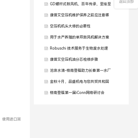
返回顶部
GD螺杆式鼓风机，百年传承，至臻至
善
康普艾空压机维护保养之前应注意哪
些问题
空压机机头大修的必要性
用于水产养殖的单双鼓风机解决方案
Robuschi 技术服务于生物废水处理
康普艾空压机油分芯检修步骤
沧浪水清-格南登福助力长春第一水厂
金秋十月，品盛机电与您共贺共和国
生日
格南登福第一届iConn网络研讨会
，使用进口润