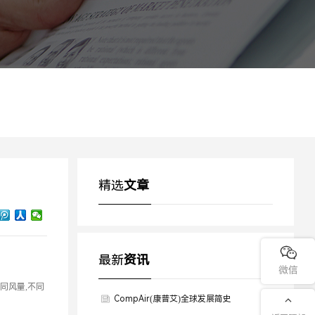
精选
文章

最新
资讯
微信
同风量,不同

CompAir(康普艾)全球发展简史