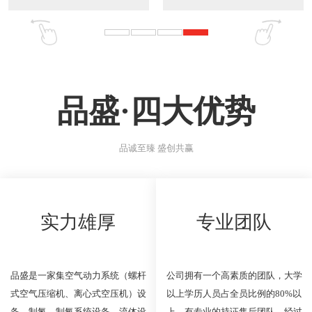
品盛·四大优势
品诚至臻 盛创共赢
实力雄厚
专业团队
品盛是一家集空气动力系统（螺杆
公司拥有一个高素质的团队，大学
式空气压缩机、离心式空压机）设
以上学历人员占全员比例的80%以
备、制氮、制氧系统设备、流体设
上，有专业的持证售后团队，经过