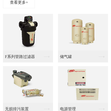
查看更多+
小型离心式空气压缩机
无油螺杆式空气压缩机...