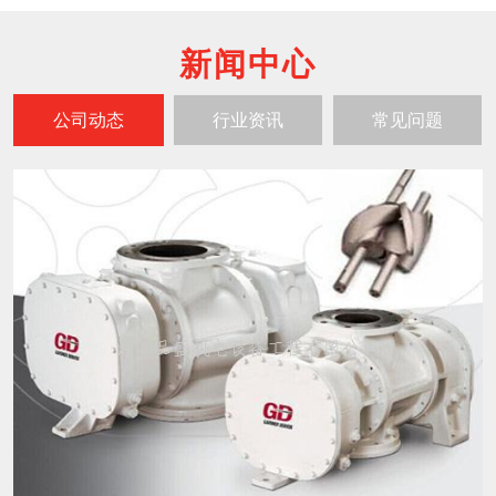
新闻中心
公司动态
行业资讯
常见问题